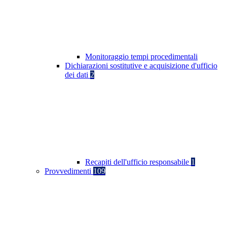
Monitoraggio tempi procedimentali
Dichiarazioni sostitutive e acquisizione d'ufficio
dei dati
2
Recapiti dell'ufficio responsabile
1
Provvedimenti
109