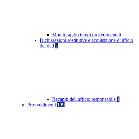
Monitoraggio tempi procedimentali
Dichiarazioni sostitutive e acquisizione d'ufficio
dei dati
2
Recapiti dell'ufficio responsabile
1
Provvedimenti
109