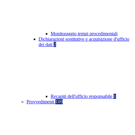
Monitoraggio tempi procedimentali
Dichiarazioni sostitutive e acquisizione d'ufficio
dei dati
2
Recapiti dell'ufficio responsabile
1
Provvedimenti
109