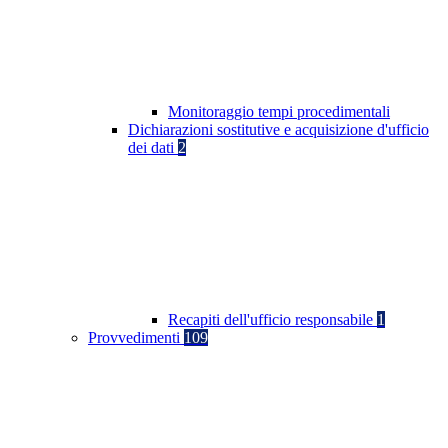
Monitoraggio tempi procedimentali
Dichiarazioni sostitutive e acquisizione d'ufficio
dei dati
2
Recapiti dell'ufficio responsabile
1
Provvedimenti
109