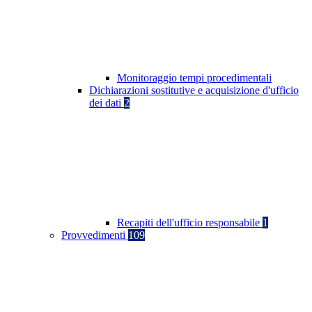
Monitoraggio tempi procedimentali
Dichiarazioni sostitutive e acquisizione d'ufficio
dei dati
2
Recapiti dell'ufficio responsabile
1
Provvedimenti
109