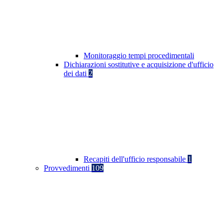
Monitoraggio tempi procedimentali
Dichiarazioni sostitutive e acquisizione d'ufficio
dei dati
2
Recapiti dell'ufficio responsabile
1
Provvedimenti
109