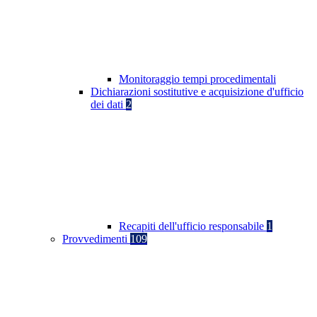
Monitoraggio tempi procedimentali
Dichiarazioni sostitutive e acquisizione d'ufficio
dei dati
2
Recapiti dell'ufficio responsabile
1
Provvedimenti
109