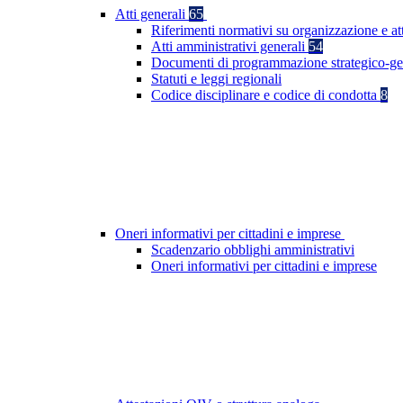
Atti generali
65
Riferimenti normativi su organizzazione e at
Atti amministrativi generali
54
Documenti di programmazione strategico-ge
Statuti e leggi regionali
Codice disciplinare e codice di condotta
8
Oneri informativi per cittadini e imprese
Scadenzario obblighi amministrativi
Oneri informativi per cittadini e imprese