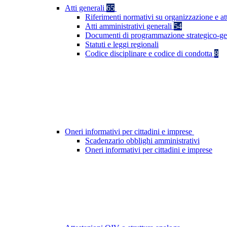
Atti generali
65
Riferimenti normativi su organizzazione e at
Atti amministrativi generali
54
Documenti di programmazione strategico-ge
Statuti e leggi regionali
Codice disciplinare e codice di condotta
8
Oneri informativi per cittadini e imprese
Scadenzario obblighi amministrativi
Oneri informativi per cittadini e imprese