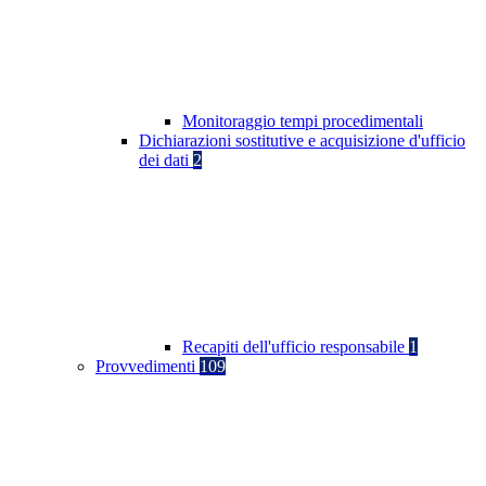
Monitoraggio tempi procedimentali
Dichiarazioni sostitutive e acquisizione d'ufficio
dei dati
2
Recapiti dell'ufficio responsabile
1
Provvedimenti
109