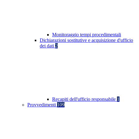
Monitoraggio tempi procedimentali
Dichiarazioni sostitutive e acquisizione d'ufficio
dei dati
2
Recapiti dell'ufficio responsabile
1
Provvedimenti
109