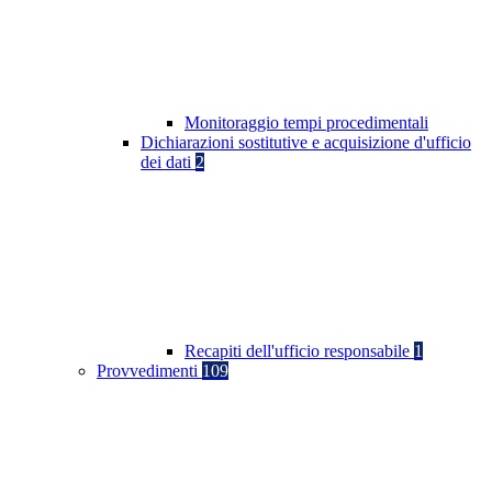
Monitoraggio tempi procedimentali
Dichiarazioni sostitutive e acquisizione d'ufficio
dei dati
2
Recapiti dell'ufficio responsabile
1
Provvedimenti
109