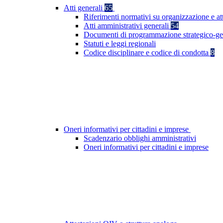
Atti generali
65
Riferimenti normativi su organizzazione e at
Atti amministrativi generali
54
Documenti di programmazione strategico-ge
Statuti e leggi regionali
Codice disciplinare e codice di condotta
8
Oneri informativi per cittadini e imprese
Scadenzario obblighi amministrativi
Oneri informativi per cittadini e imprese