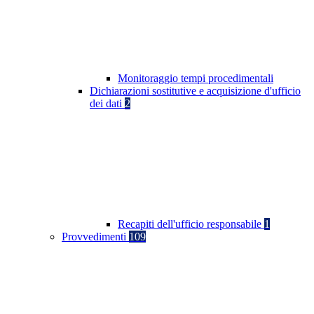
Monitoraggio tempi procedimentali
Dichiarazioni sostitutive e acquisizione d'ufficio
dei dati
2
Recapiti dell'ufficio responsabile
1
Provvedimenti
109