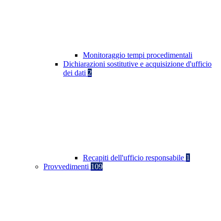
Monitoraggio tempi procedimentali
Dichiarazioni sostitutive e acquisizione d'ufficio
dei dati
2
Recapiti dell'ufficio responsabile
1
Provvedimenti
109