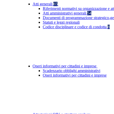
Atti generali
65
Riferimenti normativi su organizzazione e at
Atti amministrativi generali
54
Documenti di programmazione strategico-ge
Statuti e leggi regionali
Codice disciplinare e codice di condotta
8
Oneri informativi per cittadini e imprese
Scadenzario obblighi amministrativi
Oneri informativi per cittadini e imprese