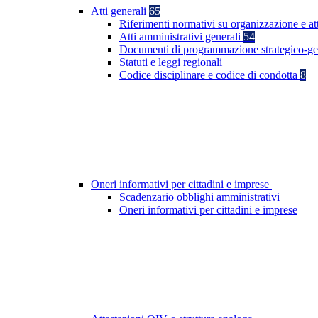
Atti generali
65
Riferimenti normativi su organizzazione e at
Atti amministrativi generali
54
Documenti di programmazione strategico-ge
Statuti e leggi regionali
Codice disciplinare e codice di condotta
8
Oneri informativi per cittadini e imprese
Scadenzario obblighi amministrativi
Oneri informativi per cittadini e imprese