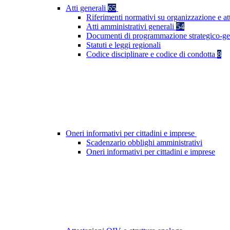
Atti generali
65
Riferimenti normativi su organizzazione e at
Atti amministrativi generali
54
Documenti di programmazione strategico-ge
Statuti e leggi regionali
Codice disciplinare e codice di condotta
8
Oneri informativi per cittadini e imprese
Scadenzario obblighi amministrativi
Oneri informativi per cittadini e imprese