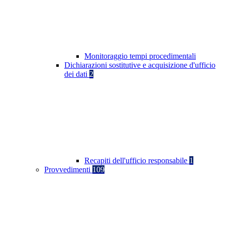
Monitoraggio tempi procedimentali
Dichiarazioni sostitutive e acquisizione d'ufficio
dei dati
2
Recapiti dell'ufficio responsabile
1
Provvedimenti
109