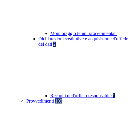
Monitoraggio tempi procedimentali
Dichiarazioni sostitutive e acquisizione d'ufficio
dei dati
2
Recapiti dell'ufficio responsabile
1
Provvedimenti
109