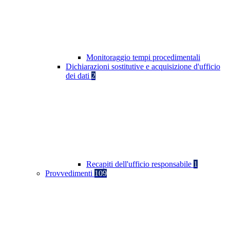
Monitoraggio tempi procedimentali
Dichiarazioni sostitutive e acquisizione d'ufficio
dei dati
2
Recapiti dell'ufficio responsabile
1
Provvedimenti
109