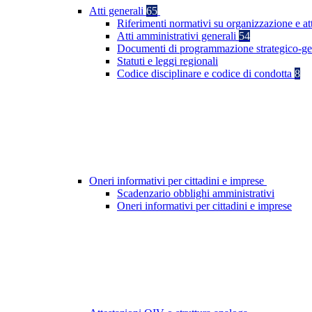
Atti generali
65
Riferimenti normativi su organizzazione e at
Atti amministrativi generali
54
Documenti di programmazione strategico-ge
Statuti e leggi regionali
Codice disciplinare e codice di condotta
8
Oneri informativi per cittadini e imprese
Scadenzario obblighi amministrativi
Oneri informativi per cittadini e imprese