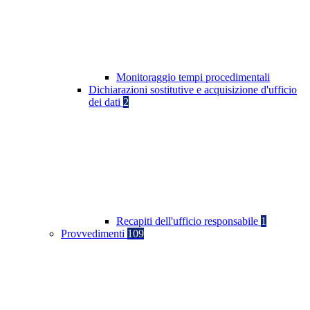
Monitoraggio tempi procedimentali
Dichiarazioni sostitutive e acquisizione d'ufficio
dei dati
2
Recapiti dell'ufficio responsabile
1
Provvedimenti
109