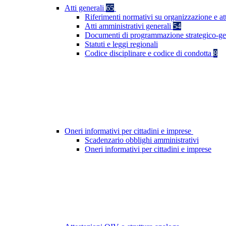
Atti generali
65
Riferimenti normativi su organizzazione e at
Atti amministrativi generali
54
Documenti di programmazione strategico-ge
Statuti e leggi regionali
Codice disciplinare e codice di condotta
8
Oneri informativi per cittadini e imprese
Scadenzario obblighi amministrativi
Oneri informativi per cittadini e imprese