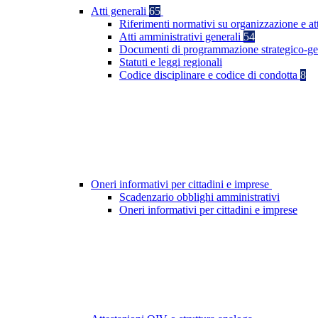
Atti generali
65
Riferimenti normativi su organizzazione e at
Atti amministrativi generali
54
Documenti di programmazione strategico-ge
Statuti e leggi regionali
Codice disciplinare e codice di condotta
8
Oneri informativi per cittadini e imprese
Scadenzario obblighi amministrativi
Oneri informativi per cittadini e imprese