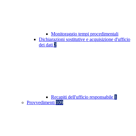
Monitoraggio tempi procedimentali
Dichiarazioni sostitutive e acquisizione d'ufficio
dei dati
2
Recapiti dell'ufficio responsabile
1
Provvedimenti
109