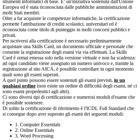
strumenti informatici di base. E’ un'iniziativa sostenuta dall'Unione
Europea ed è stata riconosciuta dalle pubbliche amministrazioni di
molti Stati membri.
Oltre a far acquisire le competenze informatiche, la certificazione
permette l'attribuzione di crediti scolastici, universitari ed è
riconosciuta come titolo di punteggio in molti concorsi pubblici e
privati.
Per iscriversi alla certificazione è necessario preliminarmente
acquistare una Skills Card, un documento ufficiale e personale che
consente la registrazione degli esami via via effettuati. La Skills
Card è ormai emessa solo nella versione virtuale e non ha scadenza:
ad ogni candidato viene assegnato un numero univoco e, tramite la
registrazione al sito AICA, è possibile controllare in ogni momento
quali sono gli esami superati.
A quel punto possono essere sostenuti gli esami previsti,
in un
qualsiasi ordine
(non esiste un ordine di difficoltà degli esami, né ci
sono esami propedeutici agli altri).
Ci sono diversi tipi di certificazione e numerosi moduli d'esame che
è possibile sostenere.
Di solito la certificazione di riferimento è l'ICDL Full Standard che
si consegue dopo aver superato gli esami dei seguenti moduli:
1. Computer Essentials
2. Online Essentials
3. Word Processing