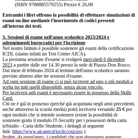
(ISBN 9788885579255) Prezzo € 26,00
Entrambi i libri offrono la possibilità di effettuare simulazioni di
esami on-line mediante l'inserimento di codici presenti
all'interno dei testi.
3. Sessioni di esame nell'anno scolastico 2023/2024 e
adempimenti burocratici per l'iscrizione
Nel nostro Istituto è possibile sostenere gli esami della certificazione
ICDL (siamo infatti un Test Center AICA).
La prossima sessione d'esame si svolgerà
mercoledì 6 dicembre
2023
a partire dalle ore 14.30 presso la sede di Piazza Don Bosco.
Dal mese di febbraio 2024 al termine dell'anno scolastico saranno
previste almeno altre tre sessioni d'esame.
Ad ogni sessione di esame ci si può iscrivere ad uno o più moduli a
scelta tra tutti quelli disponibili, senza alcun vincolo.
Per iscriversi agli esami è necessario essere in possesso della Skills
Card.
Chi ne è già in possesso (perché già acquistata negli anni precedenti,
anche attraverso la scuola media) potrà iscriversi versando
25 €
per
ogni modulo che si intende sostenere (esiste la possibilità di
sostenere gratis il modulo IT-Security per i possessori della carta
ioStudio - Carta dello Studente, i dettagli al seguente
link:
https://www.aicanet.it/
iocliccosicuro
).
Inoltre, da quest'anno, i candidati che non dovessero superare