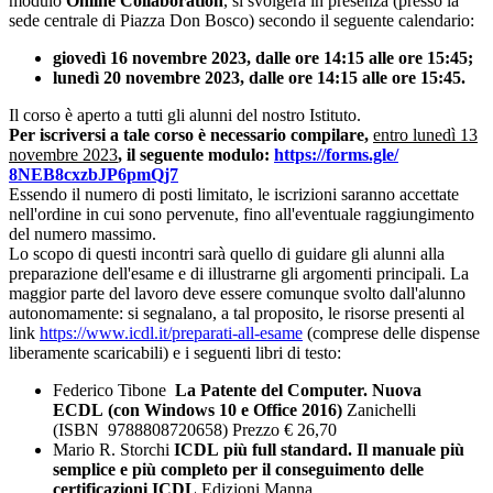
modulo
Online Collaboration
, si svolgerà in presenza (presso la
sede centrale di Piazza Don Bosco) secondo il seguente calendario:
giovedì 16 novembre 2023, dalle ore 14:15 alle ore 15:45;
lunedì 20 novembre 2023, dalle ore 14:15 alle ore 15:45.
Il corso è aperto a tutti gli alunni del nostro Istituto.
Per iscriversi a tale corso è necessario compilare,
entro lunedì 13
novembre 2023
, il seguente modulo:
https://forms.gle/
8NEB8cxzbJP6pmQj7
Essendo il numero di posti limitato, le iscrizioni saranno accettate
nell'ordine in cui sono pervenute, fino all'eventuale raggiungimento
del numero massimo.
Lo scopo di questi incontri sarà quello di guidare gli alunni alla
preparazione dell'esame e di illustrarne gli argomenti principali. La
maggior parte del lavoro deve essere comunque svolto dall'alunno
autonomamente: si segnalano, a tal proposito, le risorse presenti al
link
https://www.icdl.it/
preparati-all-esame
(comprese delle dispense
liberamente scaricabili) e i seguenti libri di testo:
Federico Tibone
La Patente del Computer. Nuova
ECDL
(con Windows 10 e Office 2016)
Zanichelli
(ISBN
9788808720658
) Prezzo € 26,70
Mario R. Storchi
ICDL
più full standard. Il manuale più
semplice e più completo per il conseguimento delle
certificazioni
ICDL
Edizioni Manna