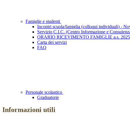
Famiglie e studenti
Incontri scuola/famiglia (colloqui individuali) - 
Servizio C.I.C. (Centro Informazione e Consulenz
ORARIO RICEVIMENTO FAMIGLIE a.s. 2025
Carta dei servizi
FAQ
Personale scolastico
Graduatorie
Informazioni utili