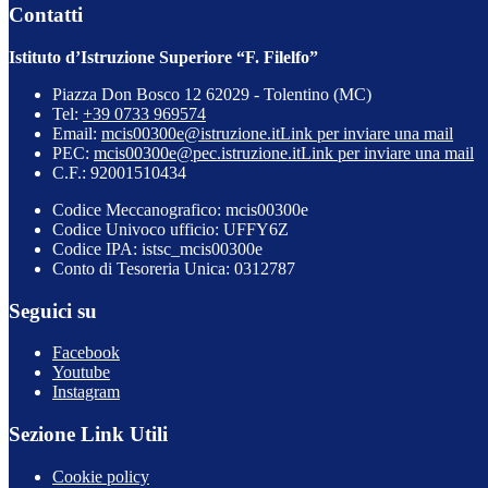
Contatti
Istituto d’Istruzione Superiore “F. Filelfo”
Piazza Don Bosco 12 62029 - Tolentino (MC)
Tel:
+39 0733 969574
Email:
mcis00300e@istruzione.it
Link per inviare una mail
PEC:
mcis00300e@pec.istruzione.it
Link per inviare una mail
C.F.: 92001510434
Codice Meccanografico: mcis00300e
Codice Univoco ufficio: UFFY6Z
Codice IPA: istsc_mcis00300e
Conto di Tesoreria Unica: 0312787
Seguici su
Facebook
Youtube
Instagram
Sezione Link Utili
Cookie policy