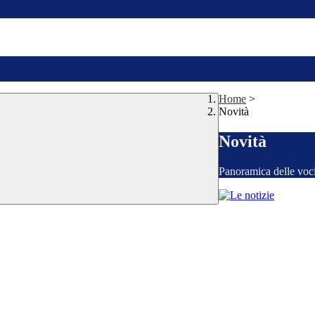
Home
>
Novità
Novità
Panoramica delle voc