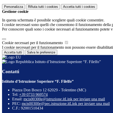
Personalizza
Rifiuta tutti
i cookies
Accetta tutti
i cookies
Gestione cookie
In questa schermata è possibile scegliere quali cookie consentire.
I cookie necessari sono quelli che consentono il funzionamento della pi
Per conoscere quali sono i cookie necessari al funzionamento potete v
Cookie necessari per il funzionamento
I cookie necessari per il funzionamento non possono essere disabilitati.
Accetta tutti
Salva le preferenze
Istituto d’Istruzione Superiore “F. Filelfo”
Contatti
Istituto d’Istruzione Superiore “F. Filelfo”
Piazza Don Bosco 12 62029 - Tolentino (MC)
Tel:
+39 0733 969574
Email:
mcis00300e@istruzione.it
Link per inviare una mail
PEC:
mcis00300e@pec.istruzione.it
Link per inviare una mail
C.F.: 92001510434