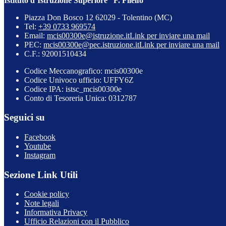
Istituto d’Istruzione Superiore “F. Filelfo”
Piazza Don Bosco 12 62029 - Tolentino (MC)
Tel:
+39 0733 969574
Email:
mcis00300e@istruzione.it
Link per inviare una mail
PEC:
mcis00300e@pec.istruzione.it
Link per inviare una mail
C.F.: 92001510434
Codice Meccanografico: mcis00300e
Codice Univoco ufficio: UFFY6Z
Codice IPA: istsc_mcis00300e
Conto di Tesoreria Unica: 0312787
Seguici su
Facebook
Youtube
Instagram
Sezione Link Utili
Cookie policy
Note legali
Informativa Privacy
Ufficio Relazioni con il Pubblico