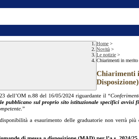
Home
>
Novità
>
Le notizie
>
Chiarimenti in merito
Chiarimenti 
Disposizione)
. 23 dell’OM n.88 del 16/05/2024 riguardante il “
Conferiment
le pubblicano sul proprio sito istituzionale specifici avvisi 
competente.
”
disponibilità a esaurimento delle graduatorie non verrà più 
 domande di messa a disposizione (MAD) per l’a.s. 2024/25.