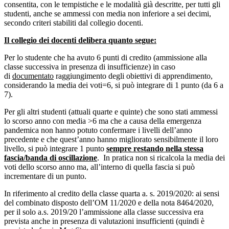
consentita, con le tempistiche e le modalità già descritte, per tutti gli
studenti, anche se ammessi con media non inferiore a sei decimi,
secondo criteri stabiliti dal collegio docenti.
Il collegio dei docenti delibera quanto segue:
Per lo studente che ha avuto 6 punti di credito (ammissione alla
classe successiva in presenza di insufficienze) in caso
di
documentato
raggiungimento degli obiettivi di apprendimento,
considerando la media dei voti=6, si può integrare di 1 punto (da 6 a
7).
Per gli altri studenti (attuali quarte e quinte) che sono stati ammessi
lo scorso anno con media >6 ma che a causa della emergenza
pandemica non hanno potuto confermare i livelli dell’anno
precedente e che quest’anno hanno migliorato sensibilmente il loro
livello, si può integrare 1 punto
sempre restando nella stessa
fascia/banda di oscillazione
. In pratica non si ricalcola la media dei
voti dello scorso anno ma, all’interno di quella fascia si può
incrementare di un punto.
In riferimento al credito della classe quarta a. s. 2019/2020: ai sensi
del combinato disposto dell’OM 11/2020 e della nota 8464/2020,
per il solo a.s. 2019/20 l’ammissione alla classe successiva era
prevista anche in presenza di valutazioni insufficienti (quindi è