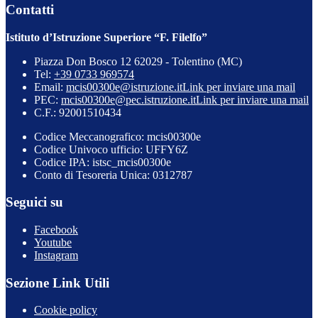
Contatti
Istituto d’Istruzione Superiore “F. Filelfo”
Piazza Don Bosco 12 62029 - Tolentino (MC)
Tel:
+39 0733 969574
Email:
mcis00300e@istruzione.it
Link per inviare una mail
PEC:
mcis00300e@pec.istruzione.it
Link per inviare una mail
C.F.: 92001510434
Codice Meccanografico: mcis00300e
Codice Univoco ufficio: UFFY6Z
Codice IPA: istsc_mcis00300e
Conto di Tesoreria Unica: 0312787
Seguici su
Facebook
Youtube
Instagram
Sezione Link Utili
Cookie policy