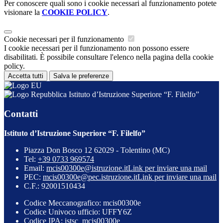
Per conoscere quali sono i cookie necessari al funzionamento potete
visionare la
COOKIE POLICY
.
Cookie necessari per il funzionamento
I cookie necessari per il funzionamento non possono essere
disabilitati. È possibile consultare l'elenco nella pagina della cookie
policy.
Accetta tutti
Salva le preferenze
Istituto d’Istruzione Superiore “F. Filelfo”
Contatti
Istituto d’Istruzione Superiore “F. Filelfo”
Piazza Don Bosco 12 62029 - Tolentino (MC)
Tel:
+39 0733 969574
Email:
mcis00300e@istruzione.it
Link per inviare una mail
PEC:
mcis00300e@pec.istruzione.it
Link per inviare una mail
C.F.: 92001510434
Codice Meccanografico: mcis00300e
Codice Univoco ufficio: UFFY6Z
Codice IPA: istsc_mcis00300e