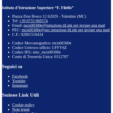
Istituto d’Istruzione Superiore “F. Filelfo”
Piazza Don Bosco 12 62029 - Tolentino (MC)
Tel:
+39 0733 969574
Email:
mcis00300e@istruzione.it
Link per inviare una mail
PEC:
mcis00300e@pec.istruzione.it
Link per inviare una mail
C.F.: 92001510434
Codice Meccanografico: mcis00300e
Codice Univoco ufficio: UFFY6Z
Codice IPA: istsc_mcis00300e
Conto di Tesoreria Unica: 0312787
Seguici su
Facebook
Youtube
Instagram
Sezione Link Utili
Cookie policy
Note legali