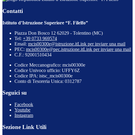
Contatti
Istituto d’Istruzione Superiore “F. Filelfo”
Piazza Don Bosco 12 62029 - Tolentino (MC)
Tel:
+39 0733 969574
Email:
mcis00300e@istruzione.it
Link per inviare una mail
PEC:
mcis00300e@pec.istruzione.it
Link per inviare una mail
C.F.: 92001510434
Codice Meccanografico: mcis00300e
Codice Univoco ufficio: UFFY6Z
Codice IPA: istsc_mcis00300e
Conto di Tesoreria Unica: 0312787
Seguici su
Facebook
Youtube
Instagram
Sezione Link Utili