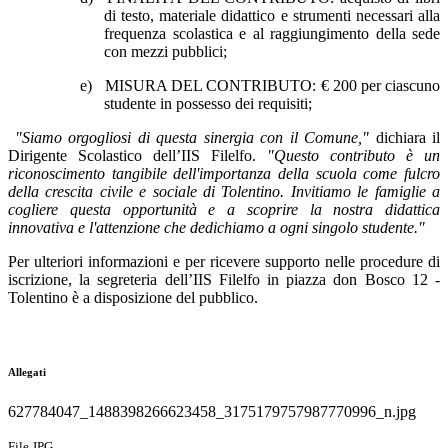
di testo, materiale didattico e strumenti necessari alla
frequenza scolastica e al raggiungimento della sede
con mezzi pubblici;
e)
MISURA DEL CONTRIBUTO: € 200 per ciascuno
studente in possesso dei requisiti;
"Siamo orgogliosi di questa sinergia con il Comune,"
dichiara il
Dirigente Scolastico dell’IIS Filelfo.
"Questo contributo è un
riconoscimento tangibile dell'importanza della scuola come fulcro
della crescita civile e sociale di Tolentino. Invitiamo le famiglie a
cogliere questa opportunità e a scoprire la nostra didattica
innovativa e l'attenzione che dedichiamo a ogni singolo studente."
Per ulteriori informazioni e per ricevere supporto nelle procedure di
iscrizione, la segreteria dell’IIS Filelfo in piazza don Bosco 12 -
Tolentino è a disposizione del pubblico.
Allegati
627784047_1488398266623458_3175179757987770996_n.jpg
File JPG