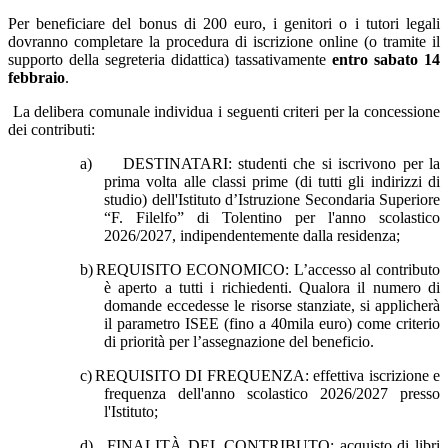
Per beneficiare del bonus di 200 euro, i genitori o i tutori legali
dovranno completare la procedura di iscrizione online (o tramite il
supporto della segreteria didattica) tassativamente
entro sabato 14
febbraio
.
La delibera comunale individua i seguenti criteri per la concessione
dei contributi:
a)
DESTINATARI: studenti che si iscrivono per la
prima volta alle classi prime (di tutti gli indirizzi di
studio) dell'Istituto d’Istruzione Secondaria Superiore
“F. Filelfo” di Tolentino per l'anno scolastico
2026/2027, indipendentemente dalla residenza;
b)
REQUISITO ECONOMICO: L’accesso al contributo
è aperto a tutti i richiedenti. Qualora il numero di
domande eccedesse le risorse stanziate, si applicherà
il parametro ISEE (fino a 40mila euro) come criterio
di priorità per l’assegnazione del beneficio.
c)
REQUISITO DI FREQUENZA: effettiva iscrizione e
frequenza dell'anno scolastico 2026/2027 presso
l'Istituto;
d)
FINALITÀ DEL CONTRIBUTO: acquisto di libri