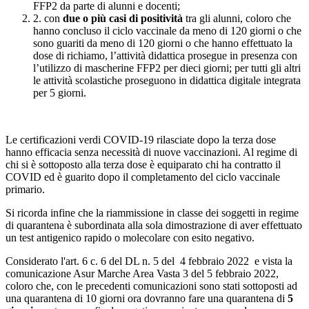
FFP2 da parte di alunni e docenti;
2. con
due o più casi di positività
tra gli alunni, coloro che
hanno concluso il ciclo vaccinale da meno di 120 giorni o che
sono guariti da meno di 120 giorni o che hanno effettuato la
dose di richiamo, l’attività didattica prosegue in presenza con
l’utilizzo di mascherine FFP2 per dieci giorni; per tutti gli altri
le attività scolastiche proseguono in didattica digitale integrata
per 5 giorni.
Le certificazioni verdi COVID-19 rilasciate dopo la terza dose
hanno efficacia senza necessità di nuove vaccinazioni. Al regime di
chi si è sottoposto alla terza dose è equiparato chi ha contratto il
COVID ed è guarito dopo il completamento del ciclo vaccinale
primario.
Si ricorda infine che la riammissione in classe dei soggetti in regime
di quarantena è subordinata alla sola dimostrazione di aver effettuato
un test antigenico rapido o molecolare con esito negativo.
Considerato l'art. 6 c. 6 del DL n. 5 del 4 febbraio 2022 e vista la
comunicazione Asur Marche Area Vasta 3 del 5 febbraio 2022,
coloro che, con le precedenti comunicazioni sono stati sottoposti ad
una quarantena di 10 giorni ora dovranno fare una quarantena di
5