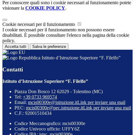
Per conoscere quali sono i cookie necessari al funzionamento potete
visionare la
COOKIE POLICY
.
Cookie necessari per il funzionamento
I cookie necessari per il funzionamento non possono essere
disabilitati. È possibile consultare l'elenco nella pagina della cookie
policy.
Accetta tutti
Salva le preferenze
Istituto d’Istruzione Superiore “F. Filelfo”
Contatti
Istituto d’Istruzione Superiore “F. Filelfo”
Piazza Don Bosco 12 62029 - Tolentino (MC)
Tel:
+39 0733 969574
Email:
mcis00300e@istruzione.it
Link per inviare una mail
PEC:
mcis00300e@pec.istruzione.it
Link per inviare una mail
C.F.: 92001510434
Codice Meccanografico: mcis00300e
Codice Univoco ufficio: UFFY6Z
Codice IPA: istsc_mcis00300e