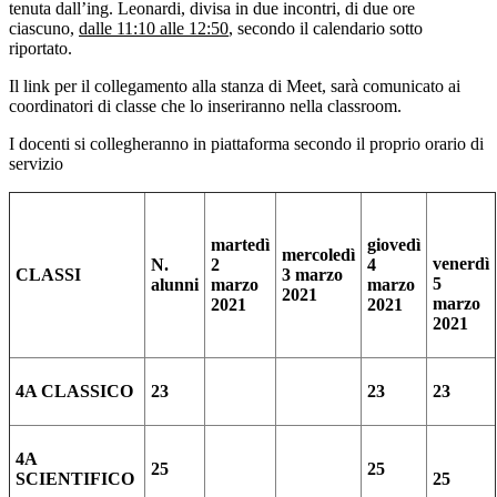
tenuta dall’ing. Leonardi, divisa in due incontri, di due ore
ciascuno,
dalle 11:10 alle 12:50
, secondo il calendario sotto
riportato.
Il link per il collegamento alla stanza di Meet, sarà comunicato ai
coordinatori di classe che lo inseriranno nella classroom.
I docenti si collegheranno in piattaforma secondo il proprio orario di
servizio
martedì
giovedì
mercoledì
venerdì
N.
2
4
CLASSI
3 marzo
5
alunni
marzo
marzo
2021
marzo
2021
2021
2021
4A CLASSICO
23
23
23
4A
25
25
SCIENTIFICO
25