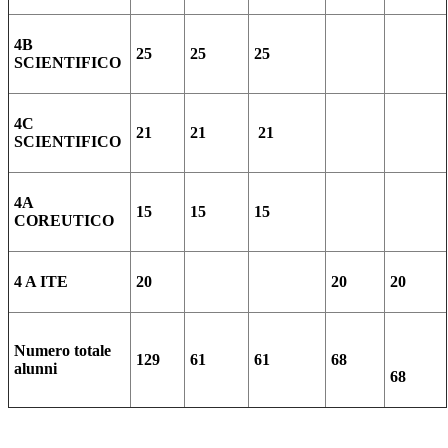
4B
25
25
25
SCIENTIFICO
4C
21
21
21
SCIENTIFICO
4A
15
15
15
COREUTICO
4 A ITE
20
20
20
Numero totale
129
61
61
68
alunni
68