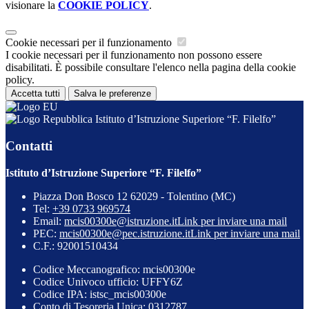
visionare la
COOKIE POLICY
.
Cookie necessari per il funzionamento
I cookie necessari per il funzionamento non possono essere
disabilitati. È possibile consultare l'elenco nella pagina della cookie
policy.
Accetta tutti
Salva le preferenze
Istituto d’Istruzione Superiore “F. Filelfo”
Contatti
Istituto d’Istruzione Superiore “F. Filelfo”
Piazza Don Bosco 12 62029 - Tolentino (MC)
Tel:
+39 0733 969574
Email:
mcis00300e@istruzione.it
Link per inviare una mail
PEC:
mcis00300e@pec.istruzione.it
Link per inviare una mail
C.F.: 92001510434
Codice Meccanografico: mcis00300e
Codice Univoco ufficio: UFFY6Z
Codice IPA: istsc_mcis00300e
Conto di Tesoreria Unica: 0312787