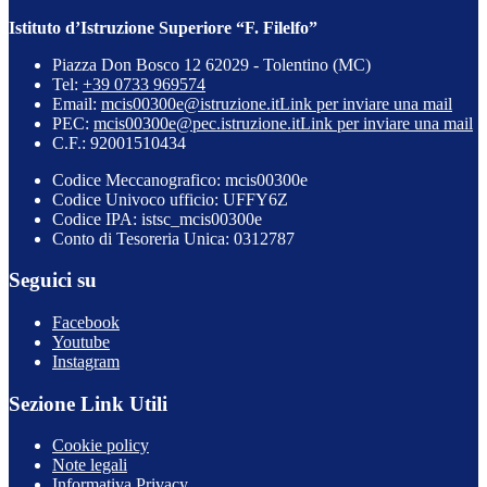
Istituto d’Istruzione Superiore “F. Filelfo”
Piazza Don Bosco 12 62029 - Tolentino (MC)
Tel:
+39 0733 969574
Email:
mcis00300e@istruzione.it
Link per inviare una mail
PEC:
mcis00300e@pec.istruzione.it
Link per inviare una mail
C.F.: 92001510434
Codice Meccanografico: mcis00300e
Codice Univoco ufficio: UFFY6Z
Codice IPA: istsc_mcis00300e
Conto di Tesoreria Unica: 0312787
Seguici su
Facebook
Youtube
Instagram
Sezione Link Utili
Cookie policy
Note legali
Informativa Privacy