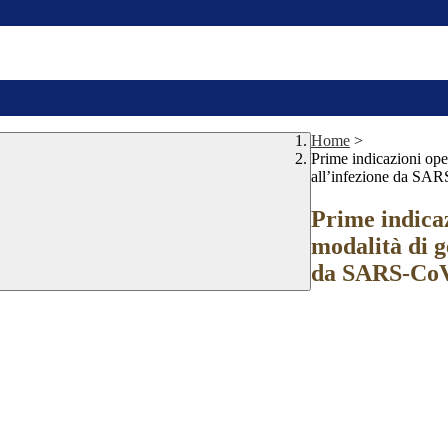
Home
>
Prime indicazioni oper
all’infezione da SAR
Prime indicaz
modalità di ge
da SARS-CoV-