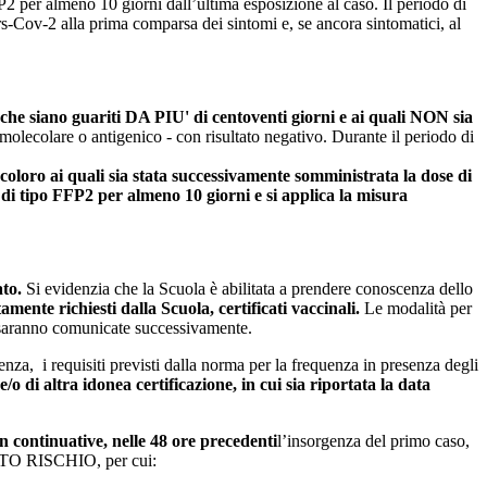
FP2 per almeno 10 giorni dall’ultima esposizione al caso. Il periodo di
rs-Cov-2 alla prima comparsa dei sintomi e, se ancora sintomatici, al
che siano guariti DA PIU' di centoventi giorni e ai quali NON sia
molecolare o antigenico - con risultato negativo. Durante il periodo di
loro ai quali sia stata successivamente somministrata la dose di
e di tipo FFP2 per almeno 10 giorni e si applica la misura
ato.
Si evidenzia che la Scuola è abilitata a prendere conoscenza dello
amente richiesti dalla Scuola, certificati vaccinali.
Le modalità per
, saranno comunicate successivamente.
nenza, i requisiti previsti dalla norma per la frequenza in presenza degli
o di altra idonea certificazione, in cui sia riportata la data
 continuative, nelle 48 ore precedenti
l’insorgenza del primo caso,
ALTO RISCHIO, per cui: