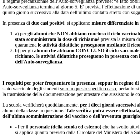
Il regime precauzionale dell’Auto-sorveglianza prevede: “è fatto obblig
Auto-sorveglianza termina al giorno 5. E’ prevista l’effettuazione di u
quinto giorno successivo alla data dell’ultimo contatto stretto con sogg
In presenza di
due casi positivi
, si applicano
misure differenziate in
a) per
gli alunni che NON abbiano concluso il ciclo vaccinal
stata somministrata la dose di richiamo
è prevista la misura d
quarantena
le attività didattiche proseguono mediante il ricor
b) per gli
alunni che abbiano CONCLUSO il ciclo vaccinale pr
richiamo, le attività didattiche proseguono in presenza con l
dell'Auto-sorveglianza
.
I requisiti per poter frequentare in presenza, seppur in regime di
stato vaccinale degli studenti
solo in questo specifico caso
, pertanto
si
la trasmissione della documentazione per attestare che sussistono le 
La scuola verificherà quotidianamente,
per i dieci giorni successivi
a
alunni della classe in questione.
Tale verifica potrà essere effettuata
dell’ultima somministrazione del vaccino o dell’avvenuta guarigion
- Per il
personale (della scuola ed esterno)
che ha svolto attivi
si applica quanto previsto dalla Circolare del Ministero del