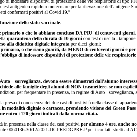
o di indossare dispositivi di protezione delle vie respiratorie di tipo F
n test antigenico rapido o molecolare per la rilevazione dell’antigene Sa
etti confermati positivi al Covid 19.”
 funzione dello stato vaccinale
:
e primario o che lo abbiano concluso DA PIU' di centoventi giorni, 
ella
quarantena della durata di 10 giorni
con test di uscita - tampone 
so alla didattica digitale integrata
per dieci giorni;
imario, o che siano guariti, da MENO di centoventi giorni e per co
’obbligo di indossare dispositivi di protezione delle vie respiratori
 Auto – sorveglianza, devono essere dimostrati dall’alunno interess
 chiede alle famiglie degli alunni di NON trasmettere, se non esplicit
condizioni per frequentare in presenza, in regime di Auto - sorveglianza
lla presa di conoscenza dei due casi di positività nella classe di apparte
, in modalità digitale o cartacea, prendendo visione del Green Pass e/
e entro i 120 giorni indicati dalla norma citata.
tà in presenza nella classe dei casi positivi
per almeno 4 ore, anche non
la Salute 0060136-30/12/2021-DGPREDGPRE-P per i contatti stretti ad 