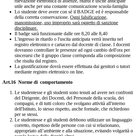
rilevazione elettronica di assenze, ritardi e uscite anticipate
utile anche per una costante comunicazione scuola-famiglia
Lo studente deve avere con sé il BADGE ed è responsabile
della corretta conservazione.
Ogni falsificazione,
manomissione, uso improprio sarà oggetto di sanzione
disciplinare.
Il badge sarà funzionante dalle ore 8,20 alle 8,40
L'ingresso in ritardo o l'uscita anticipata verrà inserita nel
registro elettronico e cartaceo dal docente di classe. I docenti
dovranno controllare le presenze ad ogni cambio dell'ora per
sincerarsi che il gruppo classe corrisponda alla composizione
che risulta dal registro.
La giustificazione dovrà essere effettuata dai genitori o tutori
mediante registro elettronico on line.
Art.16 Norme di comportamento
Le studentesse e gli studenti sono tenuti ad avere nei confronti
del Dirigente, dei Docenti, del Personale della scuola, dei
compagni, e di tutti coloro che svolgano attività all'interno
dell'Istituto, lo stesso rispetto, anche formale, che richiedono
per se stessi.
Le studentesse e gli studenti debbono utilizzare un linguaggio
corretto, rispettoso delle persone con cui si relazionano,
appropriato all’ambiente e alla situazione, evitando volgarità o