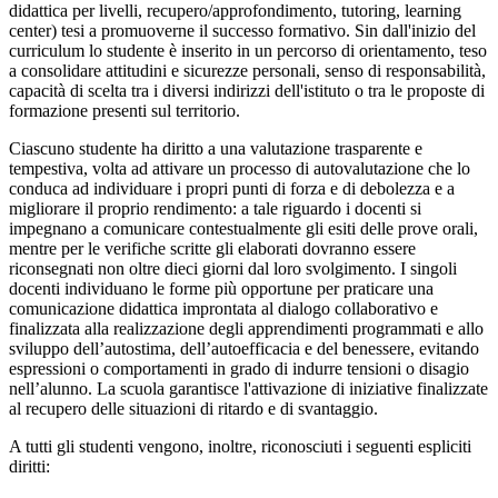
didattica per livelli, recupero/approfondimento, tutoring, learning
center) tesi a promuoverne il successo formativo. Sin dall'inizio del
curriculum lo studente è inserito in un percorso di orientamento, teso
a consolidare attitudini e sicurezze personali, senso di responsabilità,
capacità di scelta tra i diversi indirizzi dell'istituto o tra le proposte di
formazione presenti sul territorio.
Ciascuno studente ha diritto a una valutazione trasparente e
tempestiva, volta ad attivare un processo di autovalutazione che lo
conduca ad individuare i propri punti di forza e di debolezza e a
migliorare il proprio rendimento: a tale riguardo i docenti si
impegnano a comunicare contestualmente gli esiti delle prove orali,
mentre per le verifiche scritte gli elaborati dovranno essere
riconsegnati non oltre dieci giorni dal loro svolgimento. I singoli
docenti individuano le forme più opportune per praticare una
comunicazione didattica improntata al dialogo collaborativo e
finalizzata alla realizzazione degli apprendimenti programmati e allo
sviluppo dell’autostima, dell’autoefficacia e del benessere, evitando
espressioni o comportamenti in grado di indurre tensioni o disagio
nell’alunno. La scuola garantisce l'attivazione di iniziative finalizzate
al recupero delle situazioni di ritardo e di svantaggio.
A tutti gli studenti vengono, inoltre, riconosciuti i seguenti espliciti
diritti: