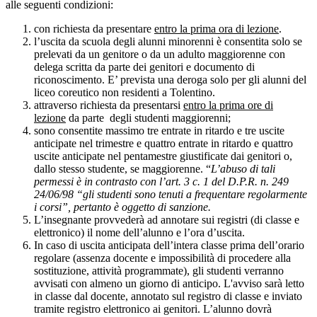
alle seguenti condizioni:
con richiesta da presentare
entro la prima ora di lezione
.
l’uscita da scuola degli alunni minorenni è consentita solo se
prelevati da un genitore o da un adulto maggiorenne con
delega scritta da parte dei genitori e documento di
riconoscimento. E’ prevista una deroga solo per gli alunni del
liceo coreutico non residenti a Tolentino.
attraverso richiesta da presentarsi
entro la prima ore di
lezione
da parte degli studenti maggiorenni;
sono consentite massimo tre entrate in ritardo e tre uscite
anticipate nel trimestre e quattro entrate in ritardo e quattro
uscite anticipate nel pentamestre giustificate dai genitori o,
dallo stesso studente, se maggiorenne. “
L’abuso di tali
permessi è in contrasto con l’art. 3 c. 1 del D.P.R. n. 249
24/06/98 “gli studenti sono tenuti a frequentare regolarmente
i corsi”, pertanto è oggetto di sanzione
.
L’insegnante provvederà ad annotare sui registri (di classe e
elettronico) il nome dell’alunno e l’ora d’uscita.
In caso di uscita anticipata dell’intera classe prima dell’orario
regolare (assenza docente e impossibilità di procedere alla
sostituzione, attività programmate), gli studenti verranno
avvisati con almeno un giorno di anticipo. L'avviso sarà letto
in classe dal docente, annotato sul registro di classe e inviato
tramite registro elettronico ai genitori. L’alunno dovrà