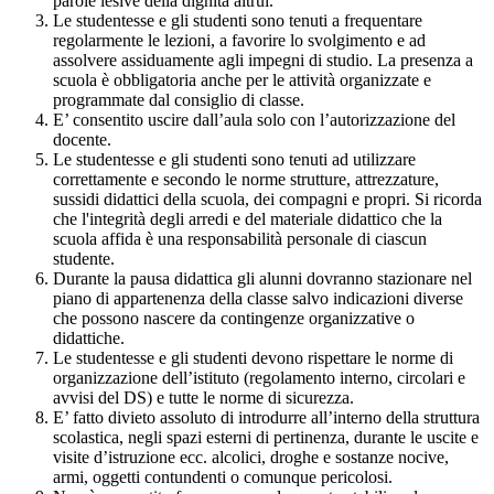
parole lesive della dignità altrui.
Le studentesse e gli studenti sono tenuti a frequentare
regolarmente le lezioni, a favorire lo svolgimento e ad
assolvere assiduamente agli impegni di studio. La presenza a
scuola è obbligatoria anche per le attività organizzate e
programmate dal consiglio di classe.
E’ consentito uscire dall’aula solo con l’autorizzazione del
docente.
Le studentesse e gli studenti sono tenuti ad utilizzare
correttamente e secondo le norme strutture, attrezzature,
sussidi didattici della scuola, dei compagni e propri. Si ricorda
che l'integrità degli arredi e del materiale didattico che la
scuola affida è una responsabilità personale di ciascun
studente.
Durante la pausa didattica gli alunni dovranno stazionare nel
piano di appartenenza della classe salvo indicazioni diverse
che possono nascere da contingenze organizzative o
didattiche.
Le studentesse e gli studenti devono rispettare le norme di
organizzazione dell’istituto (regolamento interno, circolari e
avvisi del DS) e tutte le norme di sicurezza.
E’ fatto divieto assoluto di introdurre all’interno della struttura
scolastica, negli spazi esterni di pertinenza, durante le uscite e
visite d’istruzione ecc. alcolici, droghe e sostanze nocive,
armi, oggetti contundenti o comunque pericolosi.