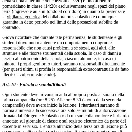
della scuola al termine delle lezioni (13:20) e fino al rientro
pomeridiano in classe (14:20) esclusivamente negli spazi del piano
terra (ingresso e aula in fondo al corridoio) in quanto la presenza e
la
vigilanza generica
del collaboratore scolastico è comunque
garantita in detto periodo nei limiti delle prestazioni stabilite da
contratto.
Giova ricordare che durante tale permanenza, le studentesse e gli
studenti dovranno mantenere un comportamento congruo e
responsabile che non causi problemi a sé stessi, agli altri, alle
strutture e alle risorse strumentali della scuola. In caso di danni a
terzi o al patrimonio della scuola, ciascun alunno e, in caso di
minore, i propri genitori o tutori, saranno responsabili direttamente
(per questi ultimi si profila la responsabilità extracontrattuale da fatto
illecito - culpa in educando).
Art. 10 - Entrata a scuola/Ritardi
Ogni studente deve trovarsi in aula al proprio posto al suono della
prima campanella (ore 8.25). Alle ore 8.30 (suono della seconda
campanella) deve avere inizio la lezione. I ritardatari saranno di
norma ammessi alla successiva ora solo se muniti di autorizzazione
firmata dal Dirigente Scolastico o da un suo collaboratore e il ritardo
annotato sul giornale di classe e sul registro elettronico da parte del
docente in servizio. L'entrata all'inizio della terza ora di lezione può
essere consentita solo in casi eccezionali, previa presentazione di