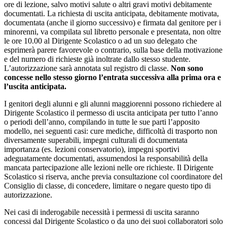
ore di lezione, salvo motivi salute o altri gravi motivi debitamente
documentati. La richiesta di uscita anticipata, debitamente motivata,
documentata (anche il giorno successivo) e firmata dal genitore per i
minorenni, va compilata sul libretto personale e presentata, non oltre
le ore 10.00 al Dirigente Scolastico o ad un suo delegato che
esprimerà parere favorevole o contrario, sulla base della motivazione
e del numero di richieste già inoltrate dallo stesso studente.
L’autorizzazione sarà annotata sul registro di classe.
Non sono
concesse nello stesso giorno l’entrata successiva alla prima ora e
l’uscita anticipata.
I genitori degli alunni e gli alunni maggiorenni possono richiedere al
Dirigente Scolastico il permesso di uscita anticipata per tutto l’anno
o periodi dell’anno, compilando in tutte le sue parti l’apposito
modello, nei seguenti casi: cure mediche, difficoltà di trasporto non
diversamente superabili, impegni culturali di documentata
importanza (es. lezioni conservatorio), impegni sportivi
adeguatamente documentati, assumendosi la responsabilità della
mancata partecipazione alle lezioni nelle ore richieste. Il Dirigente
Scolastico si riserva, anche previa consultazione col coordinatore del
Consiglio di classe, di concedere, limitare o negare questo tipo di
autorizzazione.
Nei casi di inderogabile necessità i permessi di uscita saranno
concessi dal Dirigente Scolastico o da uno dei suoi collaboratori solo