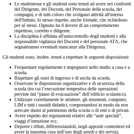
Le studentesse e gli studenti sono tenuti ad avere nei confronti
del Dirigente, dei Docenti, del Personale della scuola, dei
compagni, e di tutti coloro che svolgano attività all'interno
dell'Istituto, lo stesso rispetto, anche formale, che richiedono
per sé stessi. Ognuno ha il dovere di un comportamento
rispettoso, corretto e diligente.
La disciplina è affidata all'autocontrollo degli studenti e alla
responsabile vigilanza dei Docenti e del personale ATA, che
segnaleranno eventuali mancanze alla Dirigenza.
Gli studenti sono, inoltre, tenuti a rispettare le seguenti disposizioni:
Frequentare regolarmente e impegnarsi nello studio a casa e a
scuola.
Rispettare gli orari di ingresso e di uscita da scuola.
Osservare le disposizioni organizzative e di sicurezza della
scuola (tra cui l’esecuzione tempestiva delle operazioni
previste dal “piano di evacuazione” dell’edificio scolastico).
Utilizzare correttamente le strutture, gli strumenti, computer,
LIM e tutti i sussidi didattici, comportandosi in modo da non
arrecare danni al patrimonio della scuola o di enti o di privati.
Avere rispetto dei regolamenti relativi alle “aule speciali”,
viaggi d’istruzione ecc.
Deporre i rifiuti, differenziandoli, negli appositi contenitori ed
avere la massima cura nell’uso degli arredi e dei servizi,