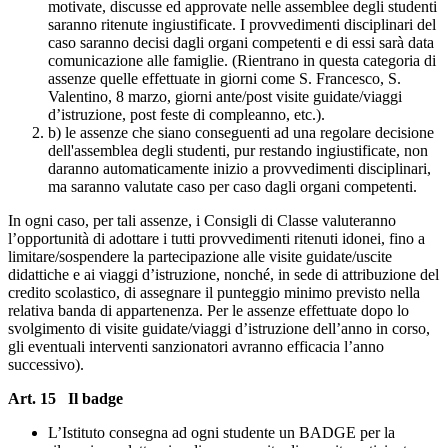
motivate, discusse ed approvate nelle assemblee degli studenti
saranno ritenute ingiustificate. I provvedimenti disciplinari del
caso saranno decisi dagli organi competenti e di essi sarà data
comunicazione alle famiglie. (Rientrano in questa categoria di
assenze quelle effettuate in giorni come S. Francesco, S.
Valentino, 8 marzo, giorni ante/post visite guidate/viaggi
d’istruzione, post feste di compleanno, etc.).
b) le assenze che siano conseguenti ad una regolare decisione
dell'assemblea degli studenti, pur restando ingiustificate, non
daranno automaticamente inizio a provvedimenti disciplinari,
ma saranno valutate caso per caso dagli organi competenti.
In ogni caso, per tali assenze, i Consigli di Classe valuteranno
l’opportunità di adottare i tutti provvedimenti ritenuti idonei, fino a
limitare/sospendere la partecipazione alle visite guidate/uscite
didattiche e ai viaggi d’istruzione, nonché, in sede di attribuzione del
credito scolastico, di assegnare il punteggio minimo previsto nella
relativa banda di appartenenza. Per le assenze effettuate dopo lo
svolgimento di visite guidate/viaggi d’istruzione dell’anno in corso,
gli eventuali interventi sanzionatori avranno efficacia l’anno
successivo).
Art.
15 Il badge
L’Istituto consegna ad ogni studente un BADGE per la