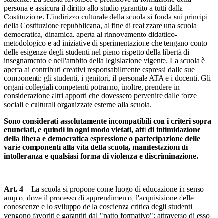
persona e assicura il diritto allo studio garantito a tutti dalla
Costituzione. L'indirizzo culturale della scuola si fonda sui principi
della Costituzione repubblicana, al fine di realizzare una scuola
democratica, dinamica, aperta al rinnovamento didattico-
metodologico e ad iniziative di sperimentazione che tengano conto
delle esigenze degli studenti nel pieno rispetto della libertà di
insegnamento e nell'ambito della legislazione vigente. La scuola è
aperta ai contributi creativi responsabilmente espressi dalle sue
componenti: gli studenti, i genitori, il personale ATA e i docenti. Gli
organi collegiali competenti potranno, inoltre, prendere in
considerazione altri apporti che dovessero pervenire dalle forze
sociali e culturali organizzate esterne alla scuola.
Sono considerati assolutamente incompatibili con i criteri sopra
enunciati, e quindi in ogni modo vietati, atti di intimidazione
della libera e democratica espressione o partecipazione delle
varie componenti alla vita della scuola, manifestazioni di
intolleranza e qualsiasi forma di violenza e discriminazione.
Art. 4
– La scuola si propone come luogo di educazione in senso
ampio, dove il processo di apprendimento, l'acquisizione delle
conoscenze e lo sviluppo della coscienza critica degli studenti
vengono favoriti e garantiti dal "patto formativo"; attraverso di esso