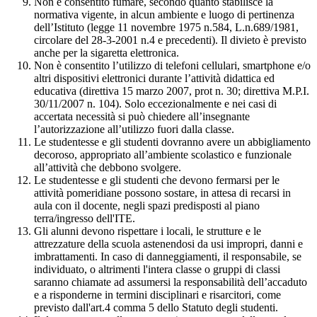
Non è consentito fumare, secondo quanto stabilisce la
normativa vigente, in alcun ambiente e luogo di pertinenza
dell’Istituto (legge 11 novembre 1975 n.584, L.n.689/1981,
circolare del 28-3-2001 n.4 e precedenti). Il divieto è previsto
anche per la sigaretta elettronica.
Non è consentito l’utilizzo di telefoni cellulari, smartphone e/o
altri dispositivi elettronici durante l’attività didattica ed
educativa (direttiva 15 marzo 2007, prot n. 30; direttiva M.P.I.
30/11/2007 n. 104). Solo eccezionalmente e nei casi di
accertata necessità si può chiedere all’insegnante
l’autorizzazione all’utilizzo fuori dalla classe.
Le studentesse e gli studenti dovranno avere un abbigliamento
decoroso, appropriato all’ambiente scolastico e funzionale
all’attività che debbono svolgere.
Le studentesse e gli studenti che devono fermarsi per le
attività pomeridiane possono sostare, in attesa di recarsi in
aula con il docente, negli spazi predisposti al piano
terra/ingresso dell'ITE.
Gli alunni devono rispettare i locali, le strutture e le
attrezzature della scuola astenendosi da usi impropri, danni e
imbrattamenti. In caso di danneggiamenti, il responsabile, se
individuato, o altrimenti l'intera classe o gruppi di classi
saranno chiamate ad assumersi la responsabilità dell’accaduto
e a risponderne in termini disciplinari e risarcitori, come
previsto dall'art.4 comma 5 dello Statuto degli studenti.