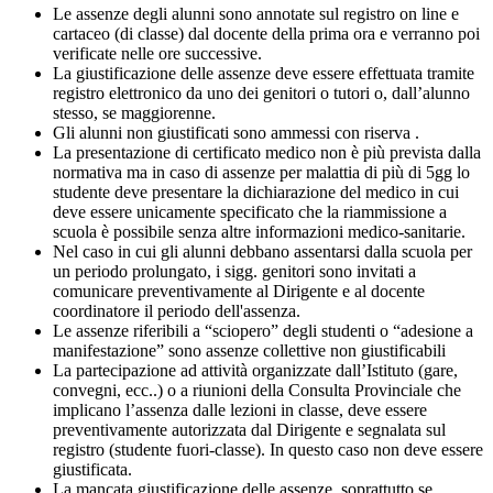
Le assenze degli alunni sono annotate sul registro on line e
cartaceo (di classe) dal docente della prima ora e verranno poi
verificate nelle ore successive.
La giustificazione delle assenze deve essere effettuata tramite
registro elettronico da uno dei genitori o tutori o, dall’alunno
stesso, se maggiorenne.
Gli alunni non giustificati sono ammessi con riserva .
La presentazione di certificato medico non è più prevista dalla
normativa ma in caso di assenze per malattia di più di 5gg lo
studente deve presentare la dichiarazione del medico in cui
deve essere unicamente specificato che la riammissione a
scuola è possibile senza altre informazioni medico-sanitarie.
Nel caso in cui gli alunni debbano assentarsi dalla scuola per
un periodo prolungato, i sigg. genitori sono invitati a
comunicare preventivamente al Dirigente e al docente
coordinatore il periodo dell'assenza.
Le assenze riferibili a “sciopero” degli studenti o “adesione a
manifestazione” sono assenze collettive non giustificabili
La partecipazione ad attività organizzate dall’Istituto (gare,
convegni, ecc..) o a riunioni della Consulta Provinciale che
implicano l’assenza dalle lezioni in classe, deve essere
preventivamente autorizzata dal Dirigente e segnalata sul
registro (studente fuori-classe). In questo caso non deve essere
giustificata.
La mancata giustificazione delle assenze, soprattutto se