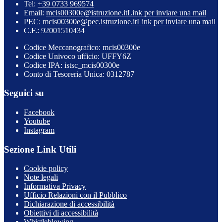
Tel:
+39 0733 969574
Email:
mcis00300e@istruzione.it
Link per inviare una mail
PEC:
mcis00300e@pec.istruzione.it
Link per inviare una mail
C.F.: 92001510434
Codice Meccanografico: mcis00300e
Codice Univoco ufficio: UFFY6Z
Codice IPA: istsc_mcis00300e
Conto di Tesoreria Unica: 0312787
Seguici su
Facebook
Youtube
Instagram
Sezione Link Utili
Cookie policy
Note legali
Informativa Privacy
Ufficio Relazioni con il Pubblico
Dichiarazione di accessibilità
Obiettivi di accessibilità
Whistleblowing