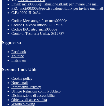
Email:
mcis00300e@istruzione.it
Link per inviare una mail
PEC:
mcis00300e@pec.istruzione.it
Link per inviare una mail
C.F.: 92001510434
Codice Meccanografico: mcis00300e
Codice Univoco ufficio: UFFY6Z
Codice IPA: istsc_mcis00300e
Conto di Tesoreria Unica: 0312787
Seguici su
Facebook
Youtube
Instagram
Sezione Link Utili
Cookie policy
Note legali
Informativa Privacy
Ufficio Relazioni con il Pubblico
Dichiarazione di accessibilità
Obiettivi di accessibilità
Whistleblowing