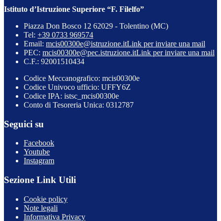
Istituto d’Istruzione Superiore “F. Filelfo”
Piazza Don Bosco 12 62029 - Tolentino (MC)
Tel:
+39 0733 969574
Email:
mcis00300e@istruzione.it
Link per inviare una mail
PEC:
mcis00300e@pec.istruzione.it
Link per inviare una mail
C.F.: 92001510434
Codice Meccanografico: mcis00300e
Codice Univoco ufficio: UFFY6Z
Codice IPA: istsc_mcis00300e
Conto di Tesoreria Unica: 0312787
Seguici su
Facebook
Youtube
Instagram
Sezione Link Utili
Cookie policy
Note legali
Informativa Privacy