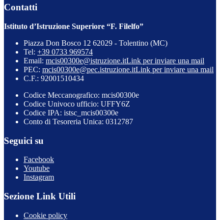
Contatti
Istituto d’Istruzione Superiore “F. Filelfo”
Piazza Don Bosco 12 62029 - Tolentino (MC)
Tel:
+39 0733 969574
Email:
mcis00300e@istruzione.it
Link per inviare una mail
PEC:
mcis00300e@pec.istruzione.it
Link per inviare una mail
C.F.: 92001510434
Codice Meccanografico: mcis00300e
Codice Univoco ufficio: UFFY6Z
Codice IPA: istsc_mcis00300e
Conto di Tesoreria Unica: 0312787
Seguici su
Facebook
Youtube
Instagram
Sezione Link Utili
Cookie policy