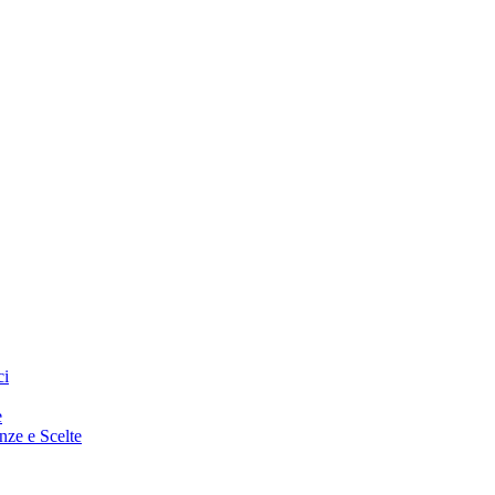
ci
e
enze e Scelte