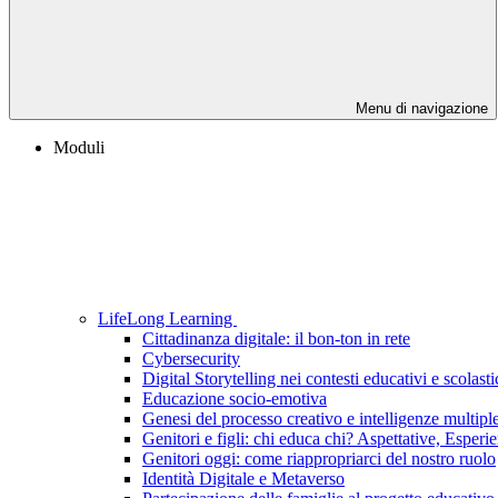
Menu di navigazione
Moduli
LifeLong Learning
Cittadinanza digitale: il bon-ton in rete
Cybersecurity
Digital Storytelling nei contesti educativi e scolasti
Educazione socio-emotiva
Genesi del processo creativo e intelligenze multipl
Genitori e figli: chi educa chi? Aspettative, Esperi
Genitori oggi: come riappropriarci del nostro ruolo
Identità Digitale e Metaverso