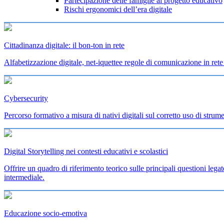
Partecipazione delle famiglie al progetto educativo
Rischi ergonomici dell’era digitale
Cittadinanza digitale: il bon-ton in rete
Alfabetizzazione digitale, net-iquettee regole di comunicazione in rete 
Cybersecurity
Percorso formativo a misura di nativi digitali sul corretto uso di strumen
Digital Storytelling nei contesti educativi e scolastici
Offrire un quadro di riferimento teorico sulle principali questioni leg
intermediale.
Educazione socio-emotiva