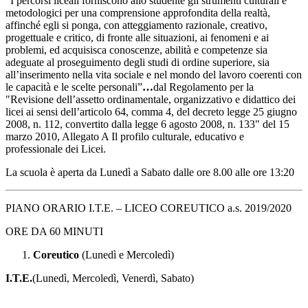
“I percorsi liceali forniscono allo studente gli strumenti culturali e
metodologici per una comprensione approfondita della realtà,
affinché egli si ponga, con atteggiamento razionale, creativo,
progettuale e critico, di fronte alle situazioni, ai fenomeni e ai
problemi, ed acquisisca conoscenze, abilità e competenze sia
adeguate al proseguimento degli studi di ordine superiore, sia
all’inserimento nella vita sociale e nel mondo del lavoro coerenti con
le capacità e le scelte personali”
…
dal Regolamento per la
"Revisione dell’assetto ordinamentale, organizzativo e didattico dei
licei ai sensi dell’articolo 64, comma 4, del decreto legge 25 giugno
2008, n. 112, convertito dalla legge 6 agosto 2008, n. 133" del 15
marzo 2010, Allegato A Il profilo culturale, educativo e
professionale dei Licei.
La scuola è aperta da Lunedì a Sabato dalle ore 8.00 alle ore 13:20
PIANO ORARIO I.T.E. – LICEO COREUTICO a.s. 2019/2020
ORE DA 60 MINUTI
Coreutico
(Lunedì e Mercoledì)
I.T.E.
(Lunedì, Mercoledì, Venerdì, Sabato)