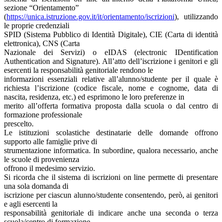
sezione “Orientamento”
(
https://unica.istruzione.gov.it/it/orientamento/iscrizioni
), utilizzando
le proprie credenziali
SPID (Sistema Pubblico di Identità Digitale), CIE (Carta di identità
elettronica), CNS (Carta
Nazionale dei Servizi) o eIDAS (electronic IDentification
Authentication and Signature). All’atto dell’iscrizione i genitori e gli
esercenti la responsabilità genitoriale rendono le
informazioni essenziali relative all’alunno/studente per il quale è
richiesta l’iscrizione (codice fiscale, nome e cognome, data di
nascita, residenza, etc.) ed esprimono le loro preferenze in
merito all’offerta formativa proposta dalla scuola o dal centro di
formazione professionale
prescelto.
Le istituzioni scolastiche destinatarie delle domande offrono
supporto alle famiglie prive di
strumentazione informatica. In subordine, qualora necessario, anche
le scuole di provenienza
offrono il medesimo servizio.
Si ricorda che il sistema di iscrizioni on line permette di presentare
una sola domanda di
iscrizione per ciascun alunno/studente consentendo, però, ai genitori
e agli esercenti la
responsabilità genitoriale di indicare anche una seconda o terza
scuola/centro di formazione