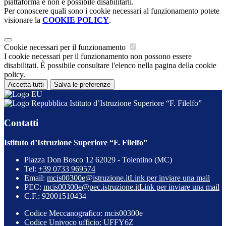
piattaforma e non è possibile disabilitarli.
Per conoscere quali sono i cookie necessari al funzionamento potete
visionare la
COOKIE POLICY
.
Cookie necessari per il funzionamento
I cookie necessari per il funzionamento non possono essere
disabilitati. È possibile consultare l'elenco nella pagina della cookie
policy.
Accetta tutti
Salva le preferenze
Istituto d’Istruzione Superiore “F. Filelfo”
Contatti
Istituto d’Istruzione Superiore “F. Filelfo”
Piazza Don Bosco 12 62029 - Tolentino (MC)
Tel:
+39 0733 969574
Email:
mcis00300e@istruzione.it
Link per inviare una mail
PEC:
mcis00300e@pec.istruzione.it
Link per inviare una mail
C.F.: 92001510434
Codice Meccanografico: mcis00300e
Codice Univoco ufficio: UFFY6Z