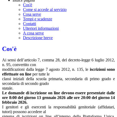
Indice pagina
Cos'è
Come si accede al servizio
Cosa serve
Tempi e scadenze
Contatti
Ulteriori informazioni
A cosa serve
Descrizione breve
Cos'è
Ai sensi dell’articolo 7, comma 28, del decreto-legge 6 luglio 2012,
n. 95, convertito con
modificazioni dalla legge 7 agosto 2012, n. 135, le
iscrizioni sono
effettuate on line
per tutte le
classi iniziali della scuola primaria, secondaria di primo grado e
secondaria di secondo grado
statale.
Le domande di iscrizione on line devono essere presentate dalle
ore
8:00 del giorno 13 gennaio 2026 alle ore 20:00 del giorno 14
febbraio 2026.
I genitori e gli esercenti la responsabilità genitoriale (affidatari,
tutori) possono accedere al
sistema di iscrizioni on line all’interno della Piattaforma Unica,