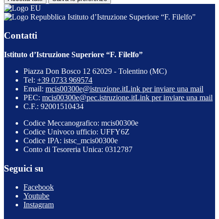
Istituto d’Istruzione Superiore “F. Filelfo”
Contatti
Istituto d’Istruzione Superiore “F. Filelfo”
Piazza Don Bosco 12 62029 - Tolentino (MC)
Tel:
+39 0733 969574
Email:
mcis00300e@istruzione.it
Link per inviare una mail
PEC:
mcis00300e@pec.istruzione.it
Link per inviare una mail
C.F.: 92001510434
Codice Meccanografico: mcis00300e
Codice Univoco ufficio: UFFY6Z
Codice IPA: istsc_mcis00300e
Conto di Tesoreria Unica: 0312787
Seguici su
Facebook
Youtube
Instagram