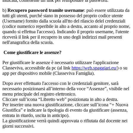
indicata, contenente un link per reimpostare la password.
b)
Recupero password tramite username
: può essere utilizzata da
tutti gli utenti, purché siano in possesso del proprio codice utente
(Username) fornito dalla scuola all'tto del rilascio delel credenziali
(codice numerico reperibile in alto a destra, accanto al proprio nome,
quando si effettua l'accesso). Indicando il proprio username, l'utente
riceverà il link per il recupero in uno degli indirizzi mail presenti
nell'anagrafica della scuola.
Come giustificare le assenze?
Per giustificare le assenze è necessario utilizzare l'applicazione
Classeviva, accessibile da pc (al link
https://web.spaggiari.eu/
) o su
app per dispositivo mobile (Classeviva Famiglia).
Dopo aver effettuato l'accesso con le credenziali genitore, sarà
necessario posizionarsi all’interno della voce “Assenze”, visibile nel
menu principale del registro elettronico.
Cliccare sull’icona “Libretto web” posizionata in alto a destra.
Per inserire una nuova giustificazione, cliccare sull’icona “+ Nuova
Giustifica” e indicare la tipologia di evento da giustificare (assenza,
entrata in ritardo, uscita in anticipo).
La giustificazione verrà quindi approvata o rifiutata dal docente nei
giorni successivi.