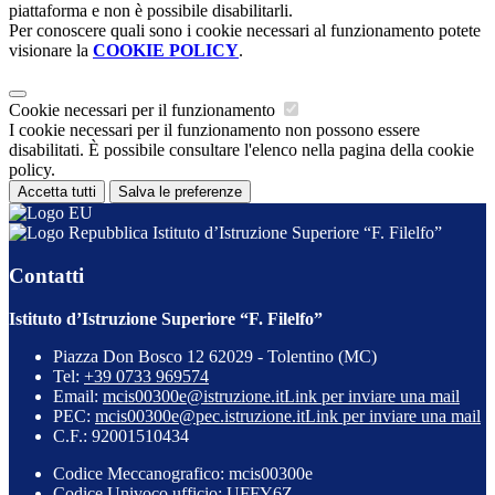
piattaforma e non è possibile disabilitarli.
Per conoscere quali sono i cookie necessari al funzionamento potete
visionare la
COOKIE POLICY
.
Cookie necessari per il funzionamento
I cookie necessari per il funzionamento non possono essere
disabilitati. È possibile consultare l'elenco nella pagina della cookie
policy.
Accetta tutti
Salva le preferenze
Istituto d’Istruzione Superiore “F. Filelfo”
Contatti
Istituto d’Istruzione Superiore “F. Filelfo”
Piazza Don Bosco 12 62029 - Tolentino (MC)
Tel:
+39 0733 969574
Email:
mcis00300e@istruzione.it
Link per inviare una mail
PEC:
mcis00300e@pec.istruzione.it
Link per inviare una mail
C.F.: 92001510434
Codice Meccanografico: mcis00300e
Codice Univoco ufficio: UFFY6Z